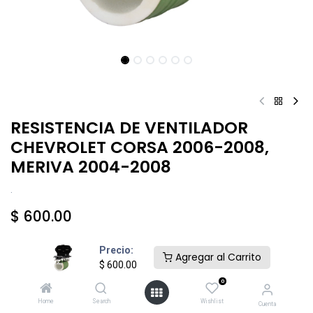
RESISTENCIA DE VENTILADOR
CHEVROLET CORSA 2006-2008,
MERIVA 2004-2008
.
$
600.00
Precio:
Agregar al Carrito
$
600.00
0
Añadir al carrito
Comprar ahora
Home
Search
Wishlist
Cuenta