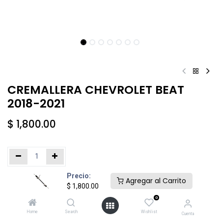
CREMALLERA CHEVROLET BEAT
2018-2021
$
1,800.00
Precio:
Añadir al carrito
Comprar ahora
Agregar al Carrito
$
1,800.00
0
Agregar a la lista de deseos
Home
Search
Wishlist
Cuenta