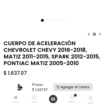
CUERPO DE ACELERACIÓN
CHEVROLET CHEVY 2016-2018,
MATIZ 2011-2015, SPARK 2012-2015,
PONTIAC MATIZ 2005-2010
$
1,637.07
Precio:
Agregar al Carrito
$
1,637.07
0
Añadir al carrito
Comprar ahora
Home
Search
Wishlist
Cuenta