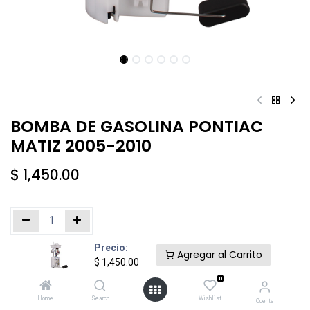
BOMBA DE GASOLINA PONTIAC
MATIZ 2005-2010
$
1,450.00
Precio:
Añadir al carrito
Comprar ahora
Agregar al Carrito
$
1,450.00
0
Agregar a la lista de deseos
Home
Search
Wishlist
Cuenta