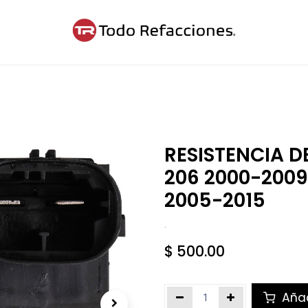
ntáctanos
Blog
Cita
RESISTENCIA D
206 2000-2009
2005-2015
.
$
500.00
Añad