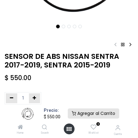
SENSOR DE ABS NISSAN SENTRA
2017-2019, SENTRA 2015-2019
$
550.00
Precio:
Añadir al carrito
Comprar ahora
Agregar al Carrito
$
550.00
0
Agregar a la lista de deseos
Home
Search
Wishlist
Cuenta