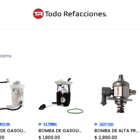
ntáctanos
Blog
Cita
 items
ir al carrito
Añadir al carrito
Añadir al carrito
8H31Bi
E3798Mi
GDP102i
BOMBA DE GASOLINA NISSAN X-TRAIL 2002-2007
BOMBA DE GASOLINA CADILLAC CTS 2008-2009
BOMBA DE ALTA PRESIÓN BUICK ALLURE 2010, ENCLAVE 2009-2017, LACROSSE 2010-2011, CADILLAC CTS 2008-2011, STS 2008-2011, CHEVROLET CAMARO 2010-2011, TRAVERSE 2009-2017, GMC ACADIA 2009-2016
00
$
1,800.00
$
2,890.00