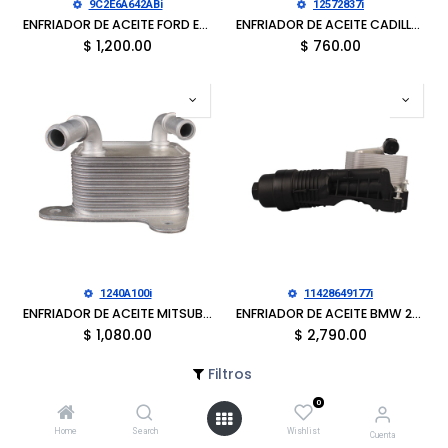
9C2E6A642ABi
12572837i
ENFRIADOR DE ACEITE FORD E-150 2005-2024, E-250 2005-2024, E-350 2005-2024, E-450 2005-2024, F-250 SUPER DUTY 2008-2019, F-350 SUPER DUTY 2008-2019, F-450 SUPER DUTY 2008-2019
ENFRIADOR DE ACEITE CADILLAC SRX 2010-2011, SAAB 9,3 2006-2009, 9,5 2010-2011
$
1,200.00
$
760.00
1240A100i
11428649177i
ENFRIADOR DE ACEITE MITSUBISHI L200 2016-2020
ENFRIADOR DE ACEITE BMW 228I GRAN COUPE 2021-2024, 228I XDRIVE GRAN COUPE 2020-2024, X1 2020-2022, X2 2020-2023
$
1,080.00
$
2,790.00
Filtros
0
Home
Search
Wishlist
Cuenta