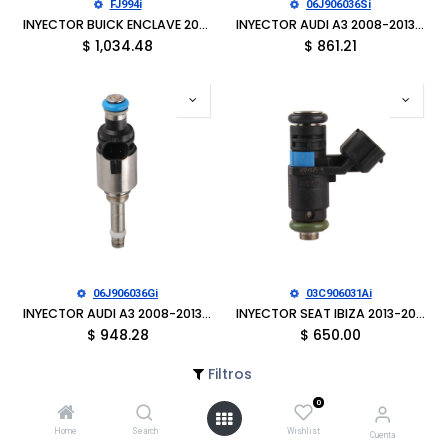
FJ994i
06J906036Si
INYECTOR BUICK ENCLAVE 2009-2011, LACROSSE 2010-2011, CADILLAC CTS 2008-2011, STS 2008-2011, CHEVROLET CAMARO 2010-2011, TRAVERSE 2009-2011, GMC ACADIA 2009-2011, SATURN OUTLOOK 2009-2010
INYECTOR AUDI A3 2008-2013, A4 2013-2016, A6 2012-2015, Q5 2013-2017, VOLKSWAGEN GOLF 2012, PASSAT 2008-2010
$
1,034.48
$
861.21
06J906036Gi
03C906031Ai
INYECTOR AUDI A3 2008-2013, A3 QUATTRO 2008-2013, A4 2009-2012, A4 2014-2016, A4 QUATTRO 2009-2012, A5 2010-2014, A6 2012-2015, A6 QUATTRO 2013-2015, Q3 2015-2016, Q3 QUATTRO 2015-2016
INYECTOR SEAT IBIZA 2013-2019, LEON 2013-2019, VOLKSWAGEN LUPO 2014-2019, PASST 2008-2010, POLO 2014-2019, VENTO 2014-2019
$
948.28
$
650.00
Filtros
0
Home
Search
Wishlist
Cuenta