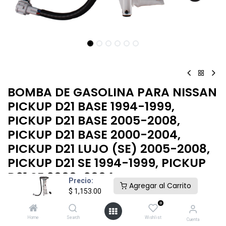
BOMBA DE GASOLINA PARA NISSAN
PICKUP D21 BASE 1994-1999,
PICKUP D21 BASE 2005-2008,
PICKUP D21 BASE 2000-2004,
PICKUP D21 LUJO (SE) 2005-2008,
PICKUP D21 SE 1994-1999, PICKUP
D21 SE 2000-2004
Precio:
Agregar al Carrito
$
1,153.00
$
1,153.00
0
Home
Search
Wishlist
Cuenta