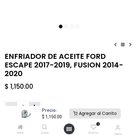
ENFRIADOR DE ACEITE FORD
ESCAPE 2017-2019, FUSION 2014-
2020
$
1,150.00
Precio:
Agregar al Carrito
$
1,150.00
Añadir al carrito
Comprar ahora
0
Home
Search
Wishlist
Cuenta
Agregar a la lista de deseos