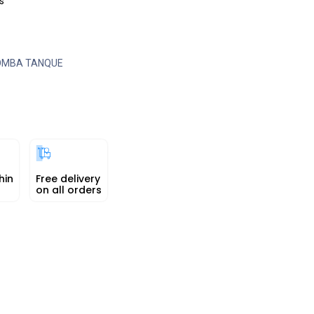
s
OMBA TANQUE
hin
Free delivery
on all orders