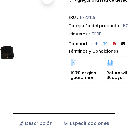
Agregar a la lista de deseo
SKU :
E2221Si
Categoría del producto :
B
Etiquetas :
FORD
Compartir :
Términos y Condiciones :
100% original
Return wit
guarantee
30days
Descripción
Especificaciones