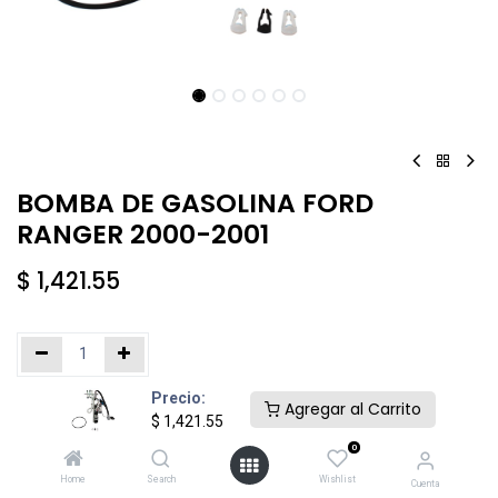
BOMBA DE GASOLINA FORD
RANGER 2000-2001
$
1,421.55
Precio:
Añadir al carrito
Comprar ahora
Agregar al Carrito
$
1,421.55
0
Agregar a la lista de deseos
Home
Search
Wishlist
Cuenta