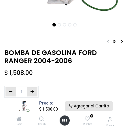
BOMBA DE GASOLINA FORD
RANGER 2004-2006
$
1,508.00
Precio:
Añadir al carrito
Comprar ahora
Agregar al Carrito
$
1,508.00
0
Agregar a la lista de deseos
Home
Search
Wishlist
Cuenta