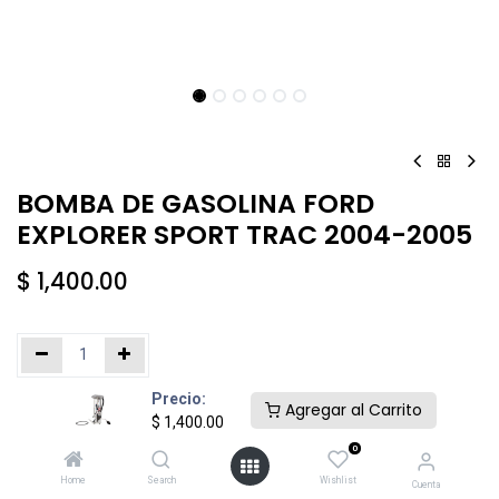
BOMBA DE GASOLINA FORD
EXPLORER SPORT TRAC 2004-2005
$
1,400.00
Precio:
Añadir al carrito
Comprar ahora
Agregar al Carrito
$
1,400.00
0
Agregar a la lista de deseos
Home
Search
Wishlist
Cuenta