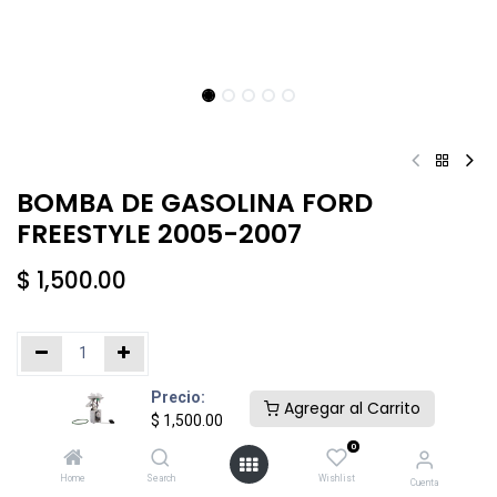
BOMBA DE GASOLINA FORD
FREESTYLE 2005-2007
$
1,500.00
Precio:
Añadir al carrito
Comprar ahora
Agregar al Carrito
$
1,500.00
0
Agregar a la lista de deseos
Home
Search
Wishlist
Cuenta