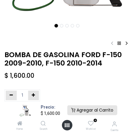
BOMBA DE GASOLINA FORD F-150
2009-2010, F-150 2010-2014
$
1,600.00
Precio:
Añadir al carrito
Comprar ahora
Agregar al Carrito
$
1,600.00
0
Agregar a la lista de deseos
Home
Search
Wishlist
Cuenta