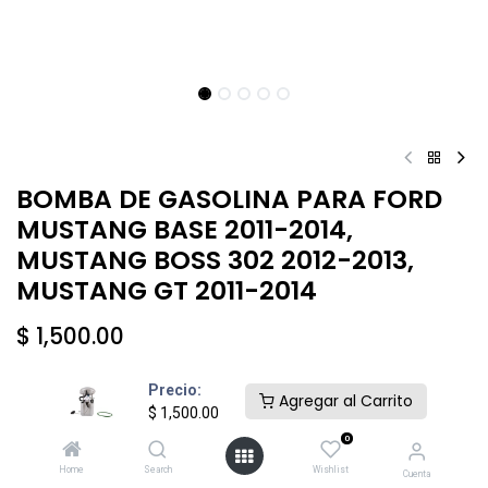
BOMBA DE GASOLINA PARA FORD
MUSTANG BASE 2011-2014,
MUSTANG BOSS 302 2012-2013,
MUSTANG GT 2011-2014
$
1,500.00
Precio:
Agregar al Carrito
$
1,500.00
0
Añadir al carrito
Comprar ahora
Home
Search
Wishlist
Cuenta