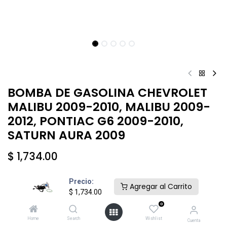
BOMBA DE GASOLINA CHEVROLET
MALIBU 2009-2010, MALIBU 2009-
2012, PONTIAC G6 2009-2010,
SATURN AURA 2009
$
1,734.00
Precio:
Agregar al Carrito
$
1,734.00
0
Añadir al carrito
Comprar ahora
Home
Search
Wishlist
Cuenta