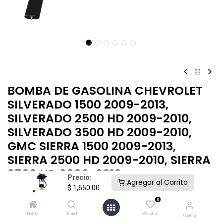
BOMBA DE GASOLINA CHEVROLET
SILVERADO 1500 2009-2013,
SILVERADO 2500 HD 2009-2010,
SILVERADO 3500 HD 2009-2010,
GMC SIERRA 1500 2009-2013,
SIERRA 2500 HD 2009-2010, SIERRA
3500 HD 2009-2010
Precio:
Agregar al Carrito
$
1,650.00
$
1,650.00
0
Home
Search
Wishlist
Cuenta