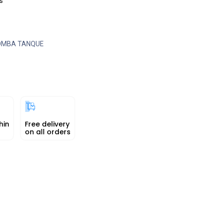
s
OMBA TANQUE
hin
Free delivery
on all orders