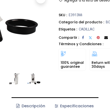
Agregar a la lista de deseo
SKU :
E3913Mi
Categoría del producto :
B
Etiquetas :
CADILLAC
Compartir :
Términos y Condiciones :
100% original
Return wit
guarantee
30days
Descripción
Especificaciones