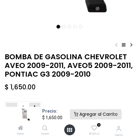
BOMBA DE GASOLINA CHEVROLET
AVEO 2009-2011, AVEO5 2009-2011,
PONTIAC G3 2009-2010
$
1,650.00
Precio:
Agregar al Carrito
$
1,650.00
Añadir al carrito
Comprar ahora
0
Home
Search
Wishlist
Cuenta
Agregar a la lista de deseos