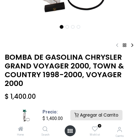
BOMBA DE GASOLINA CHRYSLER
GRAND VOYAGER 2000, TOWN &
COUNTRY 1998-2000, VOYAGER
2000
$
1,400.00
Precio:
Agregar al Carrito
$
1,400.00
0
Añadir al carrito
Comprar ahora
Home
Search
Wishlist
Cuenta