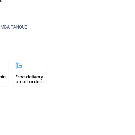
s
OMBA TANQUE
hin
Free delivery
on all orders