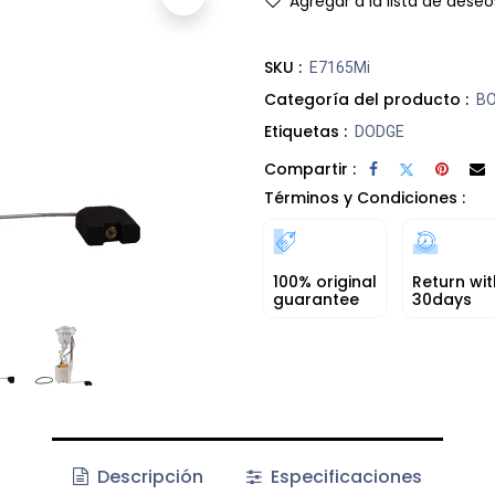
Agregar a la lista de deseo
SKU :
E7165Mi
Categoría del producto :
B
Etiquetas :
DODGE
Compartir :
Términos y Condiciones :
100% original
Return wit
guarantee
30days
Descripción
Especificaciones