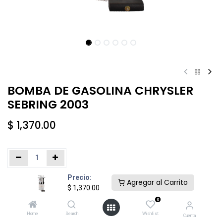
BOMBA DE GASOLINA CHRYSLER
SEBRING 2003
$
1,370.00
Precio:
Añadir al carrito
Comprar ahora
Agregar al Carrito
$
1,370.00
0
Agregar a la lista de deseos
Home
Search
Wishlist
Cuenta