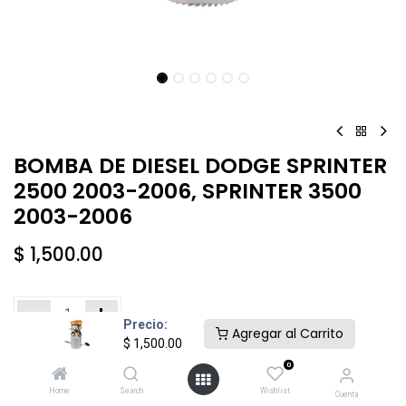
BOMBA DE DIESEL DODGE SPRINTER
2500 2003-2006, SPRINTER 3500
2003-2006
$
1,500.00
Precio:
Agregar al Carrito
$
1,500.00
Añadir al carrito
Comprar ahora
0
Home
Search
Wishlist
Cuenta
Agregar a la lista de deseos