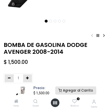
BOMBA DE GASOLINA DODGE
AVENGER 2008-2014
$
1,500.00
Precio:
Añadir al carrito
Comprar ahora
Agregar al Carrito
$
1,500.00
0
Agregar a la lista de deseos
Home
Search
Wishlist
Cuenta