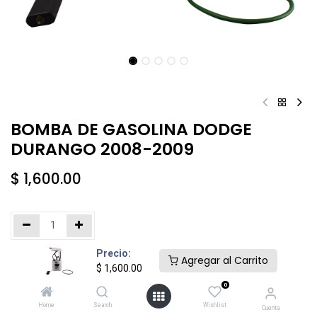
BOMBA DE GASOLINA DODGE
DURANGO 2008-2009
$
1,600.00
Precio:
Añadir al carrito
Comprar ahora
Agregar al Carrito
$
1,600.00
0
Agregar a la lista de deseos
Home
Search
Wishlist
Cuenta