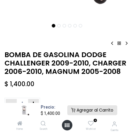
BOMBA DE GASOLINA DODGE
CHALLENGER 2009-2010, CHARGER
2006-2010, MAGNUM 2005-2008
$
1,400.00
Precio:
Agregar al Carrito
$
1,400.00
Añadir al carrito
Comprar ahora
0
Home
Search
Wishlist
Cuenta
Agregar a la lista de deseos