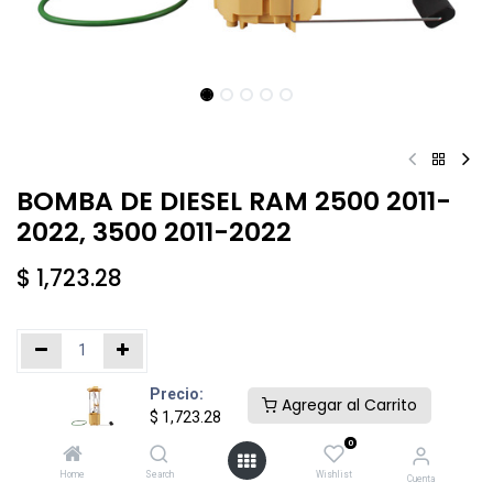
BOMBA DE DIESEL RAM 2500 2011-
2022, 3500 2011-2022
$
1,723.28
Precio:
Añadir al carrito
Comprar ahora
Agregar al Carrito
$
1,723.28
0
Agregar a la lista de deseos
Home
Search
Wishlist
Cuenta