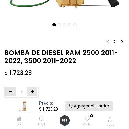
BOMBA DE DIESEL RAM 2500 2011-
2022, 3500 2011-2022
$
1,723.28
Precio:
Añadir al carrito
Comprar ahora
Agregar al Carrito
$
1,723.28
0
Agregar a la lista de deseos
Home
Search
Wishlist
Cuenta