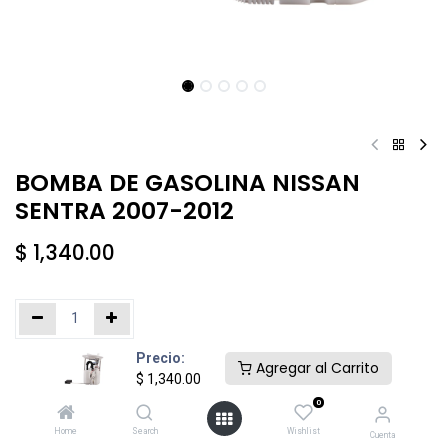
BOMBA DE GASOLINA NISSAN
SENTRA 2007-2012
$
1,340.00
Precio:
Añadir al carrito
Comprar ahora
Agregar al Carrito
$
1,340.00
0
Agregar a la lista de deseos
Home
Search
Wishlist
Cuenta