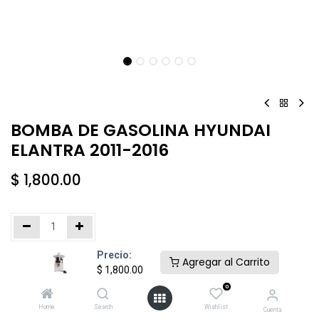
BOMBA DE GASOLINA HYUNDAI
ELANTRA 2011-2016
$
1,800.00
Precio:
Añadir al carrito
Comprar ahora
Agregar al Carrito
$
1,800.00
0
Agregar a la lista de deseos
Home
Search
Wishlist
Cuenta