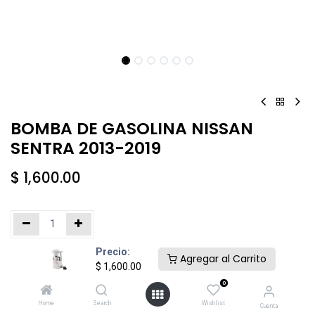
BOMBA DE GASOLINA NISSAN
SENTRA 2013-2019
$
1,600.00
Precio:
Añadir al carrito
Comprar ahora
Agregar al Carrito
$
1,600.00
0
Agregar a la lista de deseos
Home
Search
Wishlist
Cuenta