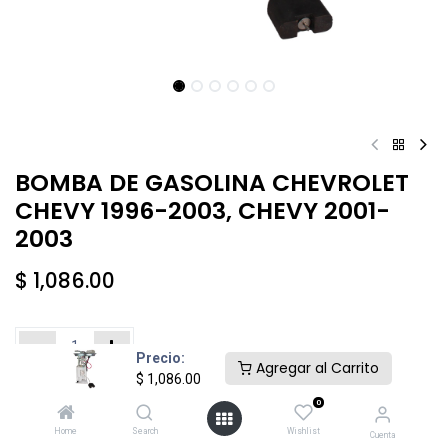
BOMBA DE GASOLINA CHEVROLET
CHEVY 1996-2003, CHEVY 2001-
2003
$
1,086.00
Precio:
Agregar al Carrito
$
1,086.00
Añadir al carrito
Comprar ahora
0
Home
Search
Wishlist
Cuenta
Agregar a la lista de deseos