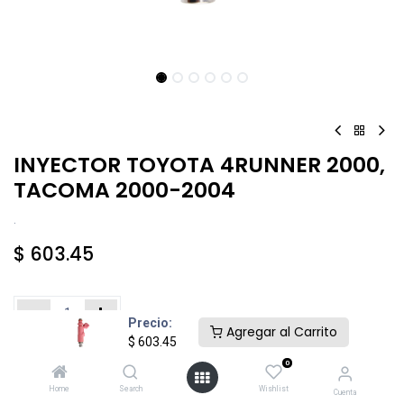
INYECTOR TOYOTA 4RUNNER 2000,
TACOMA 2000-2004
.
$
603.45
Precio:
Agregar al Carrito
$
603.45
Añadir al carrito
Comprar ahora
0
Home
Search
Wishlist
Cuenta
Agregar a la lista de deseos