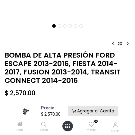
BOMBA DE ALTA PRESIÓN FORD
ESCAPE 2013-2016, FIESTA 2014-
2017, FUSION 2013-2014, TRANSIT
CONNECT 2014-2016
$
2,570.00
Precio:
Agregar al Carrito
$
2,570.00
0
Añadir al carrito
Comprar ahora
Home
Search
Wishlist
Cuenta