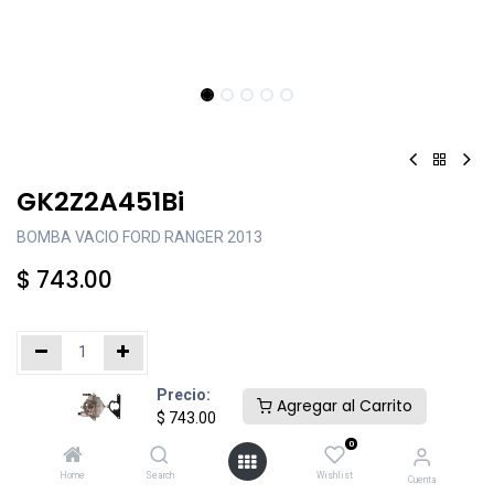
GK2Z2A451Bi
BOMBA VACIO FORD RANGER 2013
$
743.00
Precio:
Añadir al carrito
Comprar ahora
Agregar al Carrito
$
743.00
0
Agregar a la lista de deseos
Home
Search
Wishlist
Cuenta