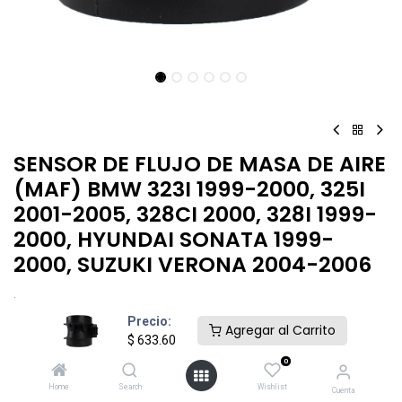
SENSOR DE FLUJO DE MASA DE AIRE
(MAF) BMW 323I 1999-2000, 325I
2001-2005, 328CI 2000, 328I 1999-
2000, HYUNDAI SONATA 1999-
2000, SUZUKI VERONA 2004-2006
.
Precio:
$
633.60
Agregar al Carrito
$
633.60
0
Home
Search
Wishlist
Cuenta