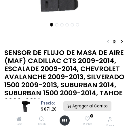
SENSOR DE FLUJO DE MASA DE AIRE
(MAF) CADILLAC CTS 2009-2014,
ESCALADE 2009-2014, CHEVROLET
AVALANCHE 2009-2013, SILVERADO
1500 2009-2013, SUBURBAN 2014,
SUBURBAN 1500 2009-2014, TAHOE
2009-2014
Precio:
Agregar al Carrito
$
871.20
.
0
$
871.20
Home
Search
Wishlist
Cuenta