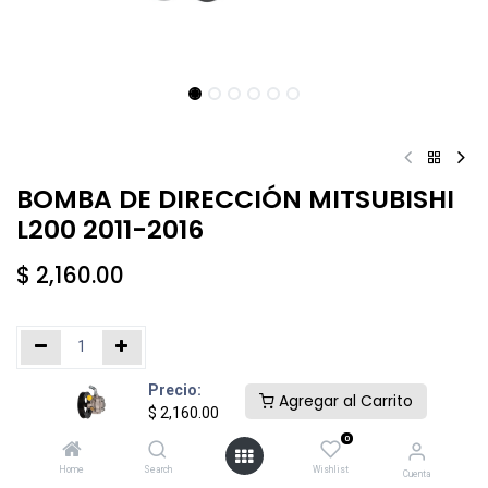
BOMBA DE DIRECCIÓN MITSUBISHI
L200 2011-2016
$
2,160.00
Precio:
Añadir al carrito
Comprar ahora
Agregar al Carrito
$
2,160.00
0
Agregar a la lista de deseos
Home
Search
Wishlist
Cuenta