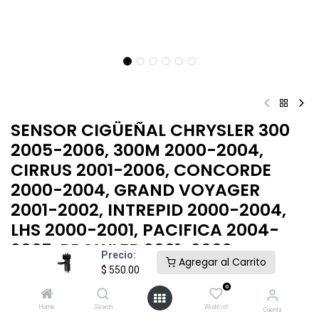
SENSOR CIGÜEÑAL​ CHRYSLER 300
2005-2006, 300M 2000-2004,
CIRRUS 2001-2006, CONCORDE
2000-2004, GRAND VOYAGER
2001-2002, INTREPID 2000-2004,
LHS 2000-2001, PACIFICA 2004-
2007, PROWLER 2001-2002
Precio:
Agregar al Carrito
$
550.00
.
0
$
550.00
Home
Search
Wishlist
Cuenta