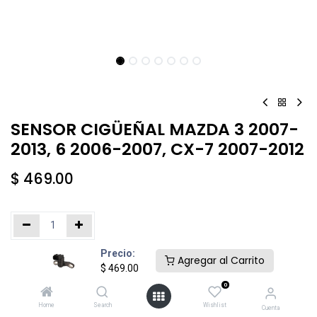
SENSOR CIGÜEÑAL​ MAZDA 3 2007-
2013, 6 2006-2007, CX-7 2007-2012
$
469.00
Precio:
Añadir al carrito
Comprar ahora
Agregar al Carrito
$
469.00
0
Agregar a la lista de deseos
Home
Search
Wishlist
Cuenta