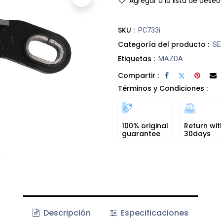
Agregar a la lista de deseo
SKU :
PC733i
Categoría del producto :
SE
Etiquetas :
MAZDA
Compartir :
Términos y Condiciones :
100% original
Return wit
guarantee
30days
Descripción
Especificaciones