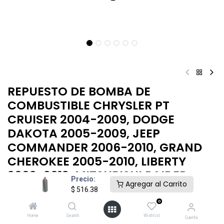
REPUESTO DE BOMBA DE
COMBUSTIBLE CHRYSLER PT
CRUISER 2004-2009, DODGE
DAKOTA 2005-2009, JEEP
COMMANDER 2006-2010, GRAND
CHEROKEE 2005-2010, LIBERTY
2002-2013, MITSUBISHI RAIDER
Precio:
Agregar al Carrito
2006-2009
$
516.38
0
$
516.38
Home
Search
Wishlist
Cuenta