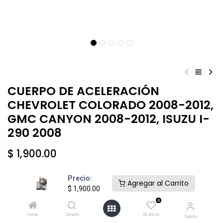
CUERPO DE ACELERACIÓN
CHEVROLET COLORADO 2008-2012,
GMC CANYON 2008-2012, ISUZU I-
290 2008
$
1,900.00
Precio:
Agregar al Carrito
$
1,900.00
0
Añadir al carrito
Comprar ahora
Home
Search
Wishlist
Cuenta