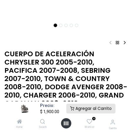
CUERPO DE ACELERACIÓN
CHRYSLER 300 2005-2010,
PACIFICA 2007-2008, SEBRING
2007-2010, TOWN & COUNTRY
2008-2010, DODGE AVENGER 2008-
2010, CHARGER 2006-2010, GRAND
CARAVAN 2008-2010
Precio:
Agregar al Carrito
$
1,900.00
$
1,900.00
0
Home
Search
Wishlist
Cuenta