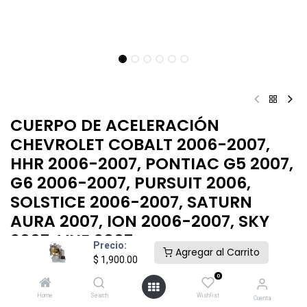
CUERPO DE ACELERACIÓN
CHEVROLET COBALT 2006-2007,
HHR 2006-2007, PONTIAC G5 2007,
G6 2006-2007, PURSUIT 2006,
SOLSTICE 2006-2007, SATURN
AURA 2007, ION 2006-2007, SKY
2007, VUE 2007
Precio:
Agregar al Carrito
$
1,900.00
$
1,900.00
0
Home
Search
Wishlist
Cuenta