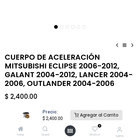
CUERPO DE ACELERACIÓN
MITSUBISHI ECLIPSE 2006-2012,
GALANT 2004-2012, LANCER 2004-
2006, OUTLANDER 2004-2006
$
2,400.00
Precio:
Agregar al Carrito
$
2,400.00
0
Añadir al carrito
Comprar ahora
Home
Search
Wishlist
Cuenta