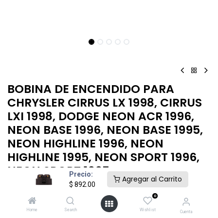
BOBINA DE ENCENDIDO PARA
CHRYSLER CIRRUS LX 1998, CIRRUS
LXI 1998, DODGE NEON ACR 1996,
NEON BASE 1996, NEON BASE 1995,
NEON HIGHLINE 1996, NEON
HIGHLINE 1995, NEON SPORT 1996,
NEON SPORT 1995
Precio:
Agregar al Carrito
$
892.00
BOBINA ENCENDIDO CHRYSLER CIRRUS 1998
0
$
892.00
Home
Search
Wishlist
Cuenta